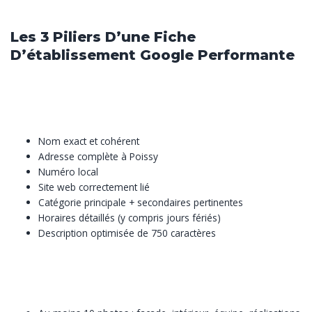
directement intégrée à Google.
Les 3 Piliers D’une Fiche
D’établissement Google Performante
1.
Complétude des informations
Une fiche incomplète est pénalisée par l’algorithme Google. Vous
devez renseigner :
Nom exact et cohérent
Adresse complète à Poissy
Numéro local
Site web correctement lié
Catégorie principale + secondaires pertinentes
Horaires détaillés (y compris jours fériés)
Description optimisée de 750 caractères
2.
Photos professionnelles et régulières
Les fiches avec photos reçoivent 42% de demandes d’itinéraire
en plus et 35% de clics vers le site web supplémentaires.