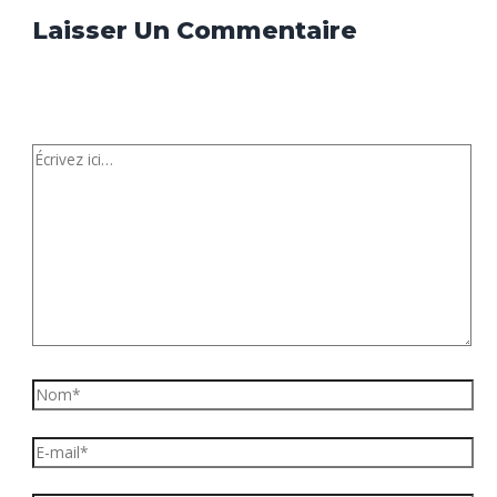
Laisser Un Commentaire
Votre adresse e-mail ne sera pas publiée.
Les champs
obligatoires sont indiqués avec
*
Écrivez
ici…
Nom*
E-
mail*