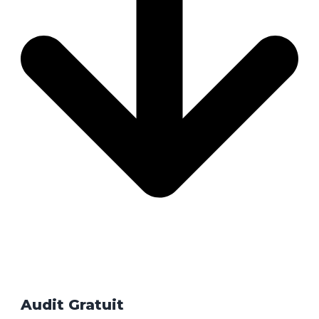
Avant d’investir dans du SEO complexe, optimisez-la à 100%.
Elle peut générer plus d’appels, plus de visites et plus de
demandes de devis.
Audit Gratuit