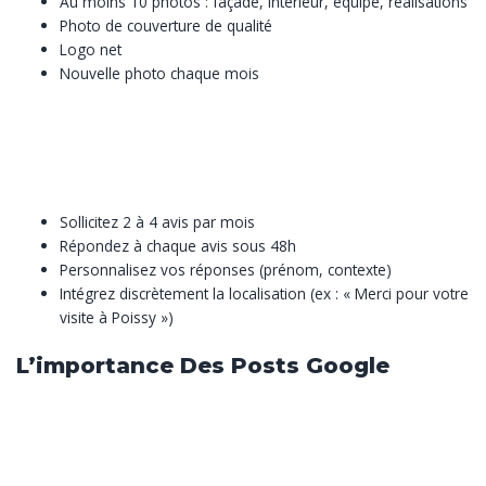
Au moins 10 photos : façade, intérieur, équipe, réalisations
Photo de couverture de qualité
Logo net
Nouvelle photo chaque mois
3.
Avis clients + réponses systématiques
Les avis représentent 15% de votre positionnement dans le Pack
Local. Une entreprise avec 50+ avis bien notés domine ses
concurrents à Poissy.
Sollicitez 2 à 4 avis par mois
Répondez à chaque avis sous 48h
Personnalisez vos réponses (prénom, contexte)
Intégrez discrètement la localisation (ex : « Merci pour votre
visite à Poissy »)
L’importance Des Posts Google
Publier un post par semaine sur votre fiche Google permet de
maintenir votre entreprise visible et active. Ces posts
apparaissent directement dans les résultats de recherche et sur
votre fiche. Utilisez-les pour partager vos actualités, mettre en