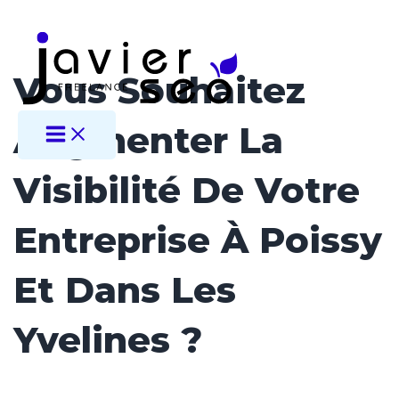
Aller
au
contenu
Vous Souhaitez
Augmenter La
MAIN
MENU
Visibilité De Votre
Entreprise À Poissy
Et Dans Les
Yvelines ?
Avant d’optimiser votre site web, votre fiche Google Business