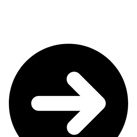
Saint-Germain-en-Laye recherche votre activité, votre fiche
Google apparaît avant votre site dans les résultats. Le Pack
Local (les 3 entreprises visibles sur la carte) capte 44% des
clics sur mobile. Si vous n’y êtes pas, vous perdez des clients.
Votre fiche affiche instantanément :